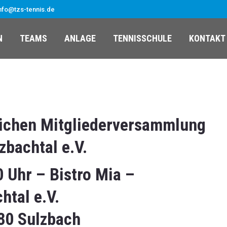
nfo@tzs-tennis.de
N
TEAMS
ANLAGE
TENNISSCHULE
KONTAKT
lichen Mitgliederversammlung
bachtal e.V.
0 Uhr – Bistro Mia –
htal e.V.
80 Sulzbach