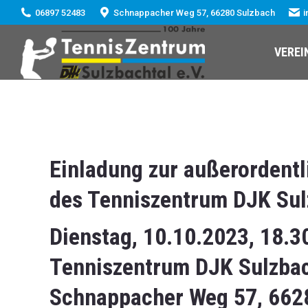
06897 52483
Schnappacher Weg 57, 66280 Sulzbach
i
VEREI
Einladung zur außerordent
des Tenniszentrum DJK Sulz
Dienstag, 10.10.2023, 18.3
Tenniszentrum DJK Sulzbac
Schnappacher Weg 57, 662