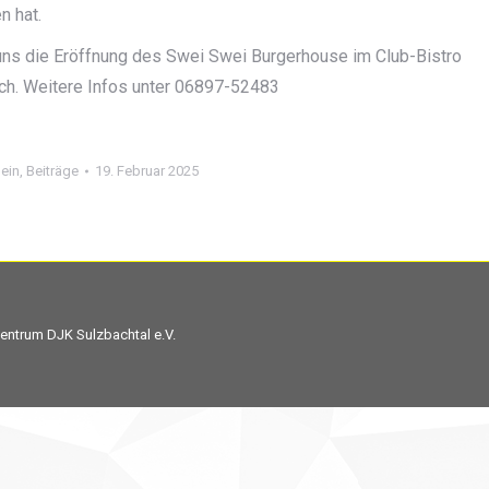
n hat.
 uns die Eröffnung des Swei Swei Burgerhouse im Club-Bistro
ch. Weitere Infos unter 06897-52483
ein
,
Beiträge
19. Februar 2025
entrum DJK Sulzbachtal e.V.