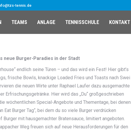
nfo@tzs-tennis.de
N
TEAMS
ANLAGE
TENNISSCHULE
KONTAKT
 neue Burger-Paradies in der Stadt
house“ endlich seine Türen – und das wird ein Fest! Hier gibt’s
ogs, frische Bowls, knackige Loaded Fries und Toasts nach Swei
ervieren die neuen Wirte unter Raphael Laufer dazu ausgemachte
er Erfrischungsgetränke. Hier wird das „Du“ großgeschrieben
r die wöchentlichen Special-Angebote und Thementage, bei denen
 Can Eat Burger Tag“, bei dem du so viele Burger verdrücken
ef Burger mit hausgemachter Bratensauce, limitiert angeboten.
appacher Weg freuen sich auf neue Herausforderungen für den