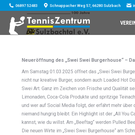
06897 52483
Schnappacher Weg 57, 66280 Sulzbach
i
VEREI
Neueröffnung des „Swei Swei Burgerhouse“ – Das
Am Samstag 01.03.2025 öffnet das
„Swei Swei Burger
nicht nur kreative Burger, sondern auch Loaded Hot D
Swei Art. Ganz im Zeichen von Frische und Qualität s
Limonaden, Coca-Cola Produkte und spritzige Teinach
und wer auf Social Media folgt, der erfährt mehr übe
niemand hungrig bleibt. Ein Highlight ist der „All You
kannst, wie du willst. Am „Beeftag“ werden Pulled Be
Die neuen Wirte im „Swei Swei Burgerhouse“ am Schn