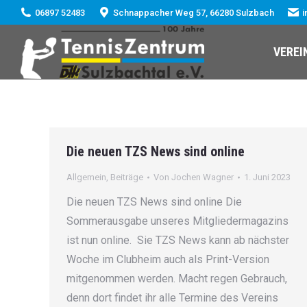
06897 52483
Schnappacher Weg 57, 66280 Sulzbach
i
VEREI
Die neuen TZS News sind online
Allgemein
,
Beiträge
Von
Jochen Wagner
1. Juni 2023
Die neuen TZS News sind online Die
Sommerausgabe unseres Mitgliedermagazins
ist nun online. Sie TZS News kann ab nächster
Woche im Clubheim auch als Print-Version
mitgenommen werden. Macht regen Gebrauch,
denn dort findet ihr alle Termine des Vereins